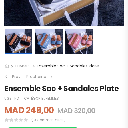
FEMMES
Ensemble Sac + Sandales Plate
Prev
Prochaine
Ensemble Sac + Sandales Plate
UGS :
ND
CATÉGORIE :
FEMMES
MAD
249,00
MAD
320,00
( 0 Commentaires )